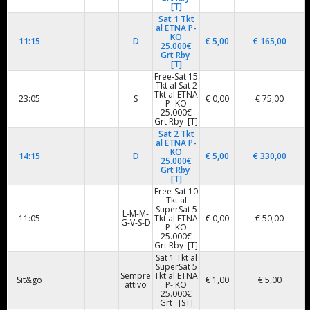
[T]
Sat 1 Tkt
al ETNA P-
KO
11:15
D
€ 5,00
€ 165,00
25.000€
Grt Rby
[T]
Free-Sat 15
Tkt al Sat 2
Tkt al ETNA
23:05
S
€ 0,00
€ 75,00
P- KO
25.000€
Grt Rby [T]
Sat 2 Tkt
al ETNA P-
KO
14:15
D
€ 5,00
€ 330,00
25.000€
Grt Rby
[T]
Free-Sat 10
Tkt al
SuperSat 5
L-M-M-
11:05
Tkt al ETNA
€ 0,00
€ 50,00
G-V-S-D
P- KO
25.000€
Grt Rby [T]
Sat 1 Tkt al
SuperSat 5
Sempre
Tkt al ETNA
Sit&go
€ 1,00
€ 5,00
attivo
P- KO
25.000€
Grt [ST]