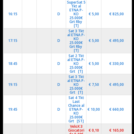
SuperSat 5
Tkt al
ETNA P-
16:15
D
KO
€ 5,00
€ 825,00
25.000€
Grt Rby
[T]
Sat 3 Tkt
al ETNA P-
KO
17:15
D
€ 5,00
€ 495,00
25.000€
Grt Rby
[T]
Sat 2 Tkt
al ETNA P-
18:45
D
KO
€ 5,00
€ 330,00
25.000€
Grt [T]
Sat 3 Tkt
al ETNA P-
19:15
D
KO
€ 7,50
€ 495,00
25.000€
Grt [T]
Sat 4 Tkt
Last
Chance al
19:45
D
ETNA P-
€ 10,00
€ 660,00
KO
25.000€
Grt [ST]
VeloX 3
Giocatori
€ 0,10
€ 165,00