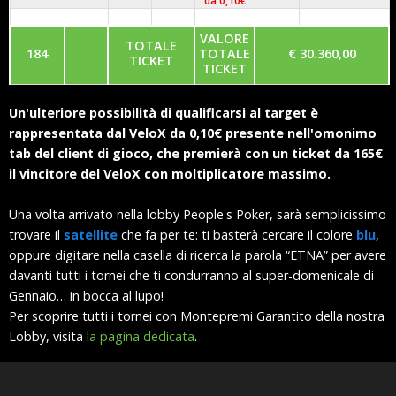
da 0,10€
VALORE
TOTALE
184
TOTALE
€ 30.360,00
TICKET
TICKET
Un'ulteriore possibilità di qualificarsi al target è
rappresentata dal VeloX da 0,10€ presente nell'omonimo
tab del client di gioco, che premierà con un ticket da 165€
il vincitore del VeloX con moltiplicatore massimo.
Una volta arrivato nella lobby People's Poker, sarà semplicissimo
trovare il
satellite
che fa per te: ti basterà cercare il colore
blu
,
oppure digitare nella casella di ricerca la parola “ETNA” per avere
davanti tutti i tornei che ti condurranno al super-domenicale di
Gennaio… in bocca al lupo!
Per scoprire tutti i tornei con Montepremi Garantito della nostra
Lobby, visita
la pagina dedicata
.