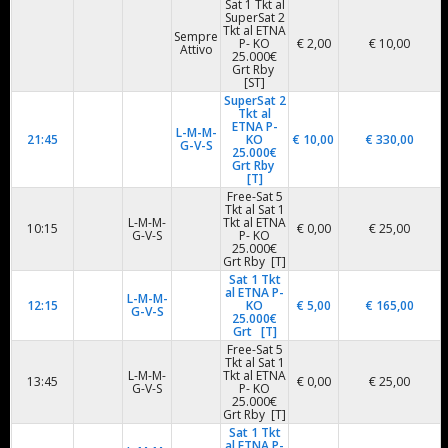
Sat 1 Tkt al
SuperSat 2
Tkt al ETNA
Sempre
P- KO
€ 2,00
€ 10,00
Attivo
25.000€
Grt Rby
[ST]
SuperSat 2
Tkt al
ETNA P-
L-M-M-
21:45
KO
€ 10,00
€ 330,00
G-V-S
25.000€
Grt Rby
[T]
Free-Sat 5
Tkt al Sat 1
L-M-M-
Tkt al ETNA
10:15
€ 0,00
€ 25,00
G-V-S
P- KO
25.000€
Grt Rby [T]
Sat 1 Tkt
al ETNA P-
L-M-M-
12:15
KO
€ 5,00
€ 165,00
G-V-S
25.000€
Grt [T]
Free-Sat 5
Tkt al Sat 1
L-M-M-
Tkt al ETNA
13:45
€ 0,00
€ 25,00
G-V-S
P- KO
25.000€
Grt Rby [T]
Sat 1 Tkt
al ETNA P-