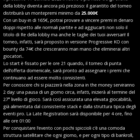
della lobby diventa ancora più prezioso: il garantito del torneo
distribuirà un montepremi minimo da
25.000€
Con un buy-in di 165€, potrai provare a vincere premi in denaro
doppi rispetto alle normali partite e ad aggiucarti non solo il
titolo di Re della lobby ma anche le taglie dei tuoi avversari! Il
torneo, infatti, sarà proposto in versione Progressive KO con
bounty da 74€ che cresceranno man mano che eliminerai altri
giocatori..
Lo start è fissato per le ore 21 quando, il torneo di punta
dell‘offerta domenicale, sarà pronto ad assegnare i premi che
continuano ad essere molto consistenti.
Per conoscere chi si piazzerà nella zona in the money serviranno
2 day: una pausa di un giorno circa, infatti, inizierà al termine del
27° livello di gioco. Sarà così assicurata una elevata giocabilità,
già alimentata dal consistente stack e dalla struttura tipica degli
eventi pro. La Late Registration sarà disponibile per 4 ore, fino
alle ore 01:00
Per conquistare l‘evento con pochi spiccioli c‘è una comoda
struttura satellitare che ogni giorno, e per ogni tipo di bankroll,