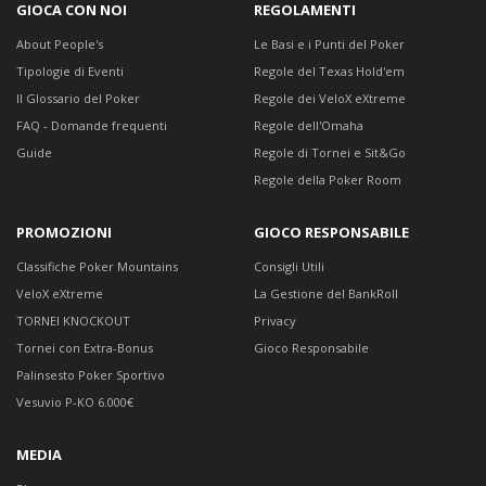
GIOCA CON NOI
REGOLAMENTI
About People's
Le Basi e i Punti del Poker
Tipologie di Eventi
Regole del Texas Hold'em
Il Glossario del Poker
Regole dei VeloX eXtreme
FAQ - Domande frequenti
Regole dell'Omaha
Guide
Regole di Tornei e Sit&Go
Regole della Poker Room
PROMOZIONI
GIOCO RESPONSABILE
Classifiche Poker Mountains
Consigli Utili
VeloX eXtreme
La Gestione del BankRoll
TORNEI KNOCKOUT
Privacy
Tornei con Extra-Bonus
Gioco Responsabile
Palinsesto Poker Sportivo
Vesuvio P-KO 6.000€
MEDIA