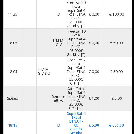
Free-Sat 20
Tkt al
SuperSat 4
11:35
D
Tkt al ETNA
€ 0,00
€ 100,00
P- KO
25.000€
Grt Rby [T]
Free-Sat 10
Tkt al
SuperSat 4
L-M-M-
18:05
Tkt al ETNA
€ 0,00
€ 50,00
G-V
P- KO
25.000€
Grt Rby [T]
Free-Sat 6
Tkt al
SuperSat 4
L-M-M-
18:05
Tkt al ETNA
€ 0,00
€ 30,00
G-V-S-D
P- KO
25.000€
Grt [T]
Sat 1 Tkt al
SuperSat 4
Sempre
Tkt al ETNA
Sit&go
€ 1,00
€ 5,00
attivo
P- KO
25.000€
Grt [ST]
SuperSat 4
Tkt al
ETNA P-
18:15
D
KO
€ 5,00
€ 660,00
25.000€
Grt Rby