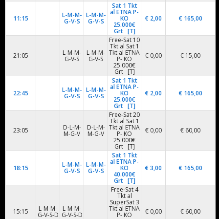
Sat 1 Tkt
al ETNA P-
L-M-M-
L-M-M-
11:15
KO
€ 2,00
€ 165,00
G-V-S
G-V-S
25.000€
Grt [T]
Free-Sat 10
Tkt al Sat 1
L-M-M-
L-M-M-
Tkt al ETNA
21:05
€ 0,00
€ 15,00
G-V-S
G-V-S
P- KO
25.000€
Grt [T]
Sat 1 Tkt
al ETNA P-
L-M-M-
L-M-M-
22:45
KO
€ 2,00
€ 165,00
G-V-S
G-V-S
25.000€
Grt [T]
Free-Sat 20
Tkt al Sat 1
D-L-M-
D-L-M-
Tkt al ETNA
23:05
€ 0,00
€ 60,00
M-G-V
M-G-V
P- KO
25.000€
Grt [T]
Sat 1 Tkt
al ETNA P-
L-M-M-
L-M-M-
18:15
KO
€ 3,00
€ 165,00
G-V-S
G-V-S
40.000€
Grt [T]
Free-Sat 4
Tkt al
SuperSat 3
L-M-M-
L-M-M-
Tkt al ETNA
15:15
€ 0,00
€ 60,00
G-V-S-D
G-V-S-D
P- KO