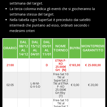
settimana del target.
La terza colonna indica gli eventi che si giocheranno la
settimana stessa del target.
Nella tabella ogni SuperSat è preceduto dai satelliti
intermedi che puntano ad esso, ordinati secondo i
medesimi criteri
DAL
DAL
DAL
08/12
15/12
05/01
NOME
MONTEPREMI
ORARIO
BUYIN
AL
AL
AL
TORNEO
GARANTITO
14/12
04/01
11/01
ETNA P-
KO
21:00
D
€165,00
€ 25.000,00
25.000€
Grt [N]
Free-Sat 10
Tkt al
SuperSat 2
L-M-M-
Tkt al ETNA
02:05
€ 0,00
€ 20,00
G-V-S-D
P- KO
25.000€
Grt Rby
[T]
Free-Sat 10
Tkt al
SuperSat 2