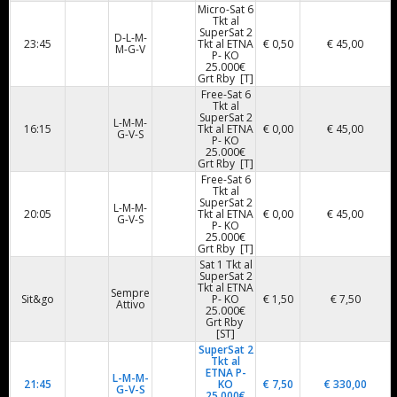
Micro-Sat 6
Tkt al
SuperSat 2
D-L-M-
23:45
Tkt al ETNA
€ 0,50
€ 45,00
M-G-V
P- KO
25.000€
Grt Rby [T]
Free-Sat 6
Tkt al
SuperSat 2
L-M-M-
16:15
Tkt al ETNA
€ 0,00
€ 45,00
G-V-S
P- KO
25.000€
Grt Rby [T]
Free-Sat 6
Tkt al
SuperSat 2
L-M-M-
20:05
Tkt al ETNA
€ 0,00
€ 45,00
G-V-S
P- KO
25.000€
Grt Rby [T]
Sat 1 Tkt al
SuperSat 2
Tkt al ETNA
Sempre
Sit&go
P- KO
€ 1,50
€ 7,50
Attivo
25.000€
Grt Rby
[ST]
SuperSat 2
Tkt al
ETNA P-
L-M-M-
21:45
KO
€ 7,50
€ 330,00
G-V-S
25.000€