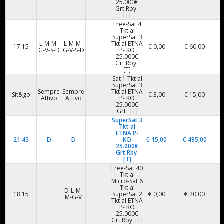
25.000€
Grt Rby
[T]
Free-Sat 4
Tkt al
SuperSat 3
L-M-M-
L-M-M-
Tkt al ETNA
17:15
€ 0,00
€ 60,00
G-V-S-D
G-V-S-D
P- KO
25.000€
Grt Rby
[T]
Sat 1 Tkt al
SuperSat 3
Sempre
Sempre
Tkt al ETNA
Sit&go
€ 3,00
€ 15,00
Attivo
Attivo
P- KO
25.000€
Grt [T]
SuperSat 3
Tkt al
ETNA P-
21:45
D
D
KO
€ 15,00
€ 495,00
25.000€
Grt Rby
[T]
Free-Sat 40
Tkt al
Micro-Sat 6
Tkt al
D-L-M-
18:15
SuperSat 2
€ 0,00
€ 20,00
M-G-V
Tkt al ETNA
P- KO
25.000€
Grt Rby [T]