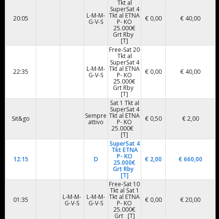
Tkt al
SuperSat 4
L-M-M-
Tkt al ETNA
20:05
€ 0,00
€ 40,00
G-V-S
P- KO
25.000€
Grt Rby
[T]
Free-Sat 20
Tkt al
SuperSat 4
L-M-M-
Tkt al ETNA
22:35
€ 0,00
€ 40,00
G-V-S
P- KO
25.000€
Grt Rby
[T]
Sat 1 Tkt al
SuperSat 4
Sempre
Tkt al ETNA
Sit&go
€ 0,50
€ 2,00
attivo
P- KO
25.000€
[T]
SuperSat 4
Tkt ETNA
P- KO
12:15
D
€ 2,00
€ 660,00
25.000€
Grt Rby
[T]
Free-Sat 10
Tkt al Sat 1
L-M-M-
L-M-M-
Tkt al ETNA
01:35
€ 0,00
€ 20,00
G-V-S
G-V-S
P- KO
25.000€
Grt [T]