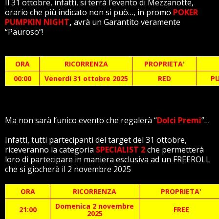
Il 31 ottobre, infatti, si terrà l’evento di Mezzanotte,
orario che più indicato non si può…, in promo
POKER
PUMPKIN NIGHT
,
avrà un Garantito veramente
“Pauroso”!
ORA
RICORRENZA
PROPRIETA'
00:00
Venerdì 31 ottobre 2025
RED
PU
Ma non sarà l’unico evento che regalerà “
Dolci Premi
”…
Infatti, tutti partecipanti del target del 31 ottobre,
riceveranno la categoria
SPECIALIST 2
che permetterà
loro di partecipare in maniera esclusiva ad un FREEROLL
che si giocherà il 2 novembre 2025
ORA
RICORRENZA
PROPRIETA'
Domenica 2 novembre
21:00
FREE
2025