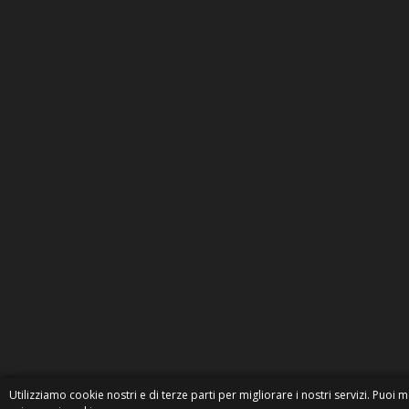
Utilizziamo cookie nostri e di terze parti per migliorare i nostri servizi. Puo