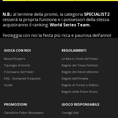
N.B.:
al termine della promo, la categoria
SPECIALIST2
cesserà la propria funzione e i possessori della stessa
acquisiranno il ranking:
World Series Team.
Festeggia con noi la festa più ricca e paurosa dell’anno!
GIOCA CON NOI
REGOLAMENTI
About People's
Le Basi e i Punti del Poker
Tipologie di Eventi
Regole del Texas Hold'em
Il Glossario del Poker
Regole dei VeloX eXtreme
FAQ - Domande frequenti
Regole dell'Omaha
Guide
Regole di Tornei e Sit&Go
Regole della Poker Room
PROMOZIONI
GIOCO RESPONSABILE
Classifiche Poker Mountains
Consigli Utili