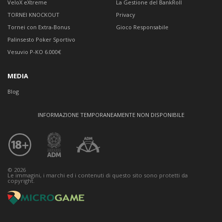
VeloX eXtreme
La Gestione del BankRoll
TORNEI KNOCKOUT
Privacy
Tornei con Extra-Bonus
Gioco Responsabile
Palinsesto Poker Sportivo
Vesuvio P-KO 6.000€
MEDIA
Blog
INFORMAZIONE TEMPORANEAMENTE NON DISPONIBILE
© 2026
Le immagini, i marchi ed i contenuti di questo sito sono protetti da
copyright.