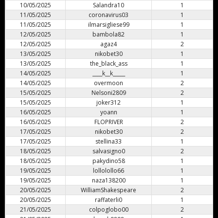
10/05/2025
Salandra10
1
11/05/2025
coronavirus03
1
11/05/2025
ilmarsigliese99
1
12/05/2025
bambola82
1
12/05/2025
agaz4
2
13/05/2025
nikobet30
1
13/05/2025
the_black_ass
1
14/05/2025
____k__k_____
1
14/05/2025
overmoon
2
15/05/2025
Nelsoni2809
2
15/05/2025
joker312
1
16/05/2025
yoann
1
16/05/2025
FLOPRIVER
2
17/05/2025
nikobet30
2
17/05/2025
stellina33
1
18/05/2025
salvasigno0
2
18/05/2025
pakydino58
1
19/05/2025
lollolollo66
1
19/05/2025
naza138200
1
20/05/2025
WilliamShakespeare
2
20/05/2025
raffaterli0
1
21/05/2025
colpoglobo00
2