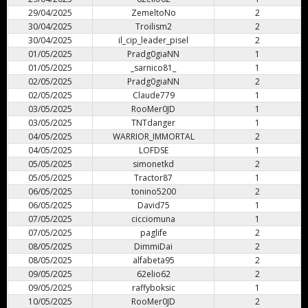
29/04/2025
ZemeltoNo
2
30/04/2025
Troilism2
2
30/04/2025
il_cip_leader_pisel
2
01/05/2025
Pradg0giaNN
1
01/05/2025
_sarnico81_
1
02/05/2025
Pradg0giaNN
2
02/05/2025
Claude779
1
03/05/2025
RooMer0JD
1
03/05/2025
TNTdanger
1
04/05/2025
WARRIOR_IMMORTAL
2
04/05/2025
LOFDSE
1
05/05/2025
simonetkd
2
05/05/2025
Tractor87
1
06/05/2025
tonino5200
2
06/05/2025
David75
1
07/05/2025
cicciomuna
1
07/05/2025
paglife
2
08/05/2025
DimmiDai
2
08/05/2025
alfabeta95
2
09/05/2025
62elio62
2
09/05/2025
raffyboksic
1
10/05/2025
RooMer0JD
2