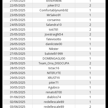
21/05/2025
bosch9898
1
22/05/2025
joker312
2
22/05/2025
Comfortablynumb92
1
23/05/2025
MrSalvo91
1
23/05/2025
corsarino
1
24/05/2025
Salandra10
2
24/05/2025
toti781
2
25/05/2025
Joestraight54
2
25/05/2025
fatevisotto
1
26/05/2025
danilciste00
1
26/05/2025
Nikster
1
27/05/2025
balotelli1999
1
27/05/2025
DOMENGAGLI00
1
28/05/2025
Team_Oria_DISOCUPA
2
28/05/2025
tictac16
1
29/05/2025
NITEFLYTE
1
29/05/2025
XRUSTYX
1
30/05/2025
piter71
1
30/05/2025
Agubico
1
31/05/2025
renato8700
1
01/06/2025
diablos74
1
02/06/2025
redellescale89
1
03/06/2025
redellescale89
2