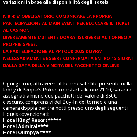
variazioni in base alle disponibilità degli Hotels.
N.B.4: E' OBBLIGATORIO COMUNICARE LA PROPRIA
PARTECIPAZIONE AL MAIN EVENT PER BLOCCARE IL TICKET
AL CASINO'.
DIVERSAMENTE L'UTENTE DOVRA' ISCRIVERSI AL TORNEO A
PROPRIE SPESE.
LA PARTECIPAZIONE AL PPTOUR 2025 DOVRA'
NECESSARIAMENTE ESSERE CONFERMATA ENTRO 15 GIORNI
DALLA DATA DELLA VINCITA DEL PACCHETTO ONLINE
Ogni giorno, attraverso il torneo satellite presente nella
lobby di People’s Poker, con start alle ore 21:10, saranno
assegnati almeno due pacchetti del valore di 850€
ciascuno, comprensivi del Buy-In del torneo e una
camera doppia per tre notti presso uno degli seguenti
Hotels covenzionati:
Hotel King' Resort*****
Hotel Admiral****
Hotel Olimpya ****