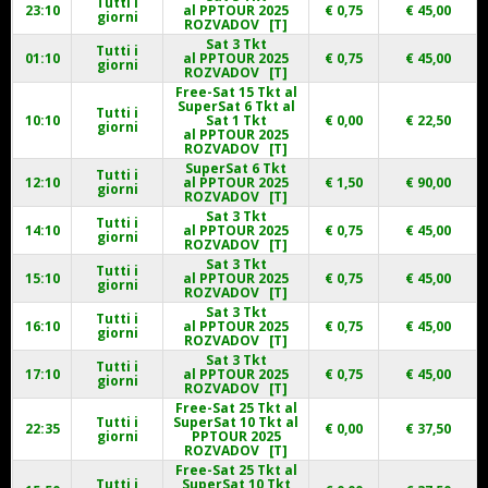
Tutti i
23:10
al PPTOUR
2025
€ 0,75
€ 45,00
giorni
ROZVADOV
[T]
Sat 3 Tkt
Tutti i
01:10
al PPTOUR
2025
€ 0,75
€ 45,00
giorni
ROZVADOV
[T]
Free-Sat 15 Tkt al
SuperSat 6 Tkt al
Tutti i
10:10
Sat 1 Tkt
€ 0,00
€ 22,50
giorni
al PPTOUR
2025
ROZVADOV
[T]
SuperSat 6 Tkt
Tutti i
12:10
al PPTOUR
2025
€ 1,50
€ 90,00
giorni
ROZVADOV
[T]
Sat 3 Tkt
Tutti i
14:10
al PPTOUR
2025
€ 0,75
€ 45,00
giorni
ROZVADOV
[T]
Sat 3 Tkt
Tutti i
15:10
al PPTOUR
2025
€ 0,75
€ 45,00
giorni
ROZVADOV
[T]
Sat 3 Tkt
Tutti i
16:10
al PPTOUR
2025
€ 0,75
€ 45,00
giorni
ROZVADOV
[T]
Sat 3 Tkt
Tutti i
17:10
al PPTOUR
2025
€ 0,75
€ 45,00
giorni
ROZVADOV
[T]
Free-Sat 25 Tkt al
Tutti i
SuperSat 10 Tkt al
22:35
€ 0,00
€ 37,50
giorni
PPTOUR
2025
ROZVADOV
[T]
Free-Sat 25 Tkt al
Tutti i
SuperSat 10 Tkt