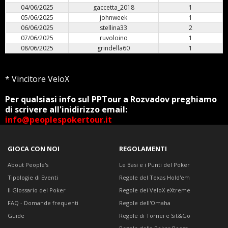
04/06/2025
gaccetta_2018
1
05/06/2025
johnweek
1
06/06/2025
stellina33
2
07/06/2025
ruvoloino
1
08/06/2025
grindella60
1
* Vincitore VeloX
Per qualsiasi info sul PPTour a Rozvadov preghiamo
di scrivere all'inidirizzo email:
info@peoplespokertour.it
GIOCA CON NOI
REGOLAMENTI
About People's
Le Basi e i Punti del Poker
Tipologie di Eventi
Regole del Texas Hold'em
Il Glossario del Poker
Regole dei VeloX eXtreme
FAQ - Domande frequenti
Regole dell'Omaha
Guide
Regole di Tornei e Sit&Go