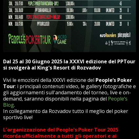
Dal 25 al 30 Giugno 2025 la XXXVI edizione del PPTour
si svolgerà al King's Resort di Rozvadov
Vivi le emozioni della XXXVI edizione del
People’s Poker
Tour
: i principali contenuti video, le gallery fotografiche e
gli aggiornamenti sull'andamento del torneo, live e on-
demand, saranno disponibili nella pagina del
People’s
Blog
.
In collegamento da Rozvadov tutto il meglio del poker
sportivo live!
L'organizzazione del People's Poker Tour 2025
ricorda ufficialmente a tutti gli operatori e ai