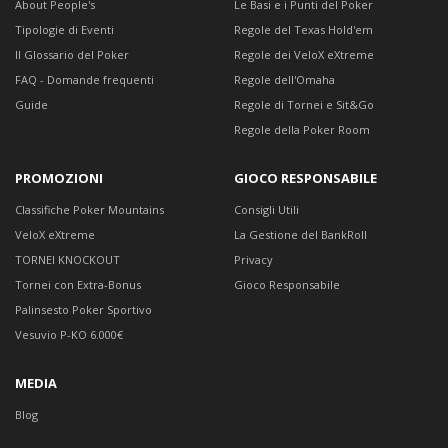
About People's
Le Basi e i Punti del Poker
Tipologie di Eventi
Regole del Texas Hold'em
Il Glossario del Poker
Regole dei VeloX eXtreme
FAQ - Domande frequenti
Regole dell'Omaha
Guide
Regole di Tornei e Sit&Go
Regole della Poker Room
PROMOZIONI
GIOCO RESPONSABILE
Classifiche Poker Mountains
Consigli Utili
VeloX eXtreme
La Gestione del BankRoll
TORNEI KNOCKOUT
Privacy
Tornei con Extra-Bonus
Gioco Responsabile
Palinsesto Poker Sportivo
Vesuvio P-KO 6.000€
MEDIA
Blog