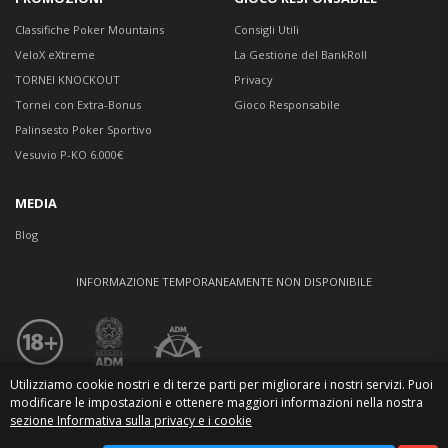
Classifiche Poker Mountains
Consigli Utili
VeloX eXtreme
La Gestione del BankRoll
TORNEI KNOCKOUT
Privacy
Tornei con Extra-Bonus
Gioco Responsabile
Palinsesto Poker Sportivo
Vesuvio P-KO 6.000€
MEDIA
Blog
INFORMAZIONE TEMPORANEAMENTE NON DISPONIBILE
Utilizziamo cookie nostri e di terze parti per migliorare i nostri servizi. Puoi
© 2026
modificare le impostazioni e ottenere maggiori informazioni nella nostra
Le immagini, i marchi ed i contenuti di questo sito sono protetti da
copyright.
sezione Informativa sulla privacy e i cookie