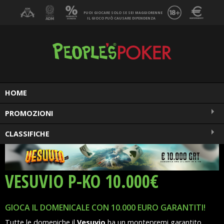
PUOI GIOCARE SOLO SE SEI MAGGIORENNE
IL GIOCO PUÒ CAUSARE DIPENDENZA
MENU
HOME
PROMOZIONI
CLASSIFICHE
VESUVIO P-KO 10.000€
GIOCA IL DOMENICALE CON 10.000 EURO GARANTITI!
Tutte le domeniche il
Vesuvio
ha un montepremi garantito