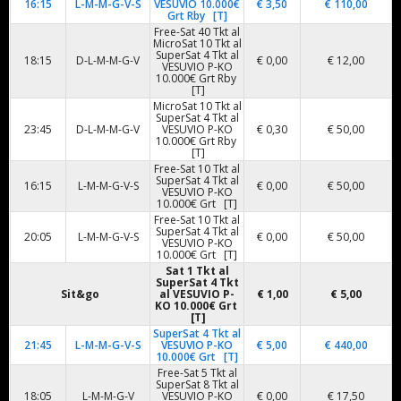
16:15
L-M-M-G-V-S
VESUVIO 10.000€
€ 3,50
€ 110,00
Grt Rby [T]
Free-Sat 40 Tkt al
MicroSat 10 Tkt al
SuperSat 4 Tkt al
18:15
D-L-M-M-G-V
€ 0,00
€ 12,00
VESUVIO P-KO
10.000€ Grt Rby
[T]
MicroSat 10 Tkt al
SuperSat 4 Tkt al
23:45
D-L-M-M-G-V
VESUVIO P-KO
€ 0,30
€ 50,00
10.000€ Grt Rby
[T]
Free-Sat 10 Tkt al
SuperSat 4 Tkt al
16:15
L-M-M-G-V-S
€ 0,00
€ 50,00
VESUVIO P-KO
10.000€ Grt [T]
Free-Sat 10 Tkt al
SuperSat 4 Tkt al
20:05
L-M-M-G-V-S
€ 0,00
€ 50,00
VESUVIO P-KO
10.000€ Grt [T]
Sat 1 Tkt al
SuperSat 4 Tkt
Sit&go
al
VESUVIO P-
€ 1,00
€ 5,00
KO 10.000€
Grt
[T]
SuperSat 4 Tkt al
21:45
L-M-M-G-V-S
VESUVIO P-KO
€ 5,00
€ 440,00
10.000€ Grt [T]
Free-Sat 5 Tkt al
SuperSat 8 Tkt al
18:05
L-M-M-G-V
VESUVIO P-KO
€ 0,00
€ 17,50