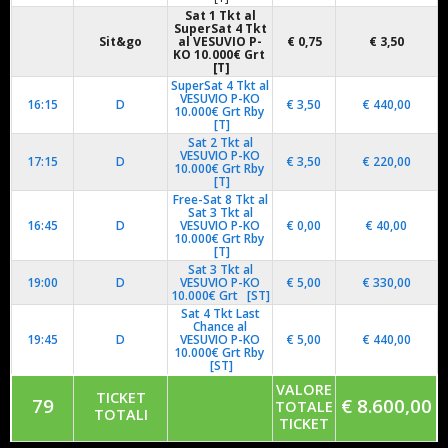
Sat 1 Tkt al
SuperSat 4 Tkt
Sit&go
al
VESUVIO P-
€ 0,75
€ 3,50
KO 10.000€
Grt
[T]
SuperSat 4 Tkt al
VESUVIO P-KO
16:15
D
€ 3,50
€ 440,00
10.000€ Grt Rby
[T]
Sat 2 Tkt al
VESUVIO P-KO
17:15
D
€ 3,50
€ 220,00
10.000€ Grt Rby
[T]
Free-Sat 8 Tkt al
Sat 3 Tkt al
16:45
D
VESUVIO P-KO
€ 0,00
€ 40,00
10.000€ Grt Rby
[T]
Sat 3 Tkt al
19:00
D
VESUVIO P-KO
€ 5,00
€ 330,00
10.000€ Grt [ST]
Sat 4 Tkt Last
Chance al
19:45
D
VESUVIO P-KO
€ 5,00
€ 440,00
10.000€ Grt Rby
[ST]
VALORE
TICKET
79
€ 8.600,00
TOTALE
TOTALI
TICKET