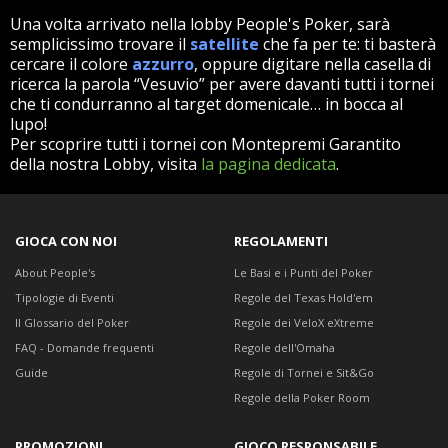
Una volta arrivato nella lobby People's Poker, sarà
semplicissimo trovare il
satellite
che fa per te: ti basterà
cercare il colore
azzurro
, oppure digitare nella casella di
ricerca la parola “Vesuvio” per avere davanti tutti i tornei
che ti condurranno al target domenicale… in bocca al
lupo!
Per scoprire tutti i tornei con Montepremi Garantito
della nostra Lobby, visita
la pagina dedicata
.
GIOCA CON NOI
REGOLAMENTI
About People's
Le Basi e i Punti del Poker
Tipologie di Eventi
Regole del Texas Hold'em
Il Glossario del Poker
Regole dei VeloX eXtreme
FAQ - Domande frequenti
Regole dell'Omaha
Guide
Regole di Tornei e Sit&Go
Regole della Poker Room
PROMOZIONI
GIOCO RESPONSABILE