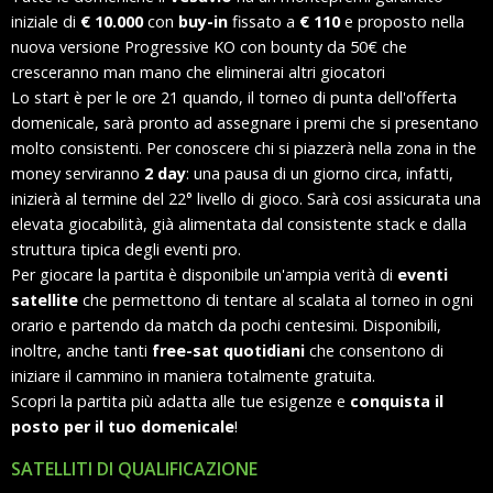
iniziale di
€ 10.000
con
buy-in
fissato a
€ 110
e proposto nella
nuova versione Progressive KO con bounty da 50€ che
cresceranno man mano che eliminerai altri giocatori
Lo start è per le ore 21 quando, il torneo di punta dell'offerta
domenicale, sarà pronto ad assegnare i premi che si presentano
molto consistenti. Per conoscere chi si piazzerà nella zona in the
money serviranno
2 day
: una pausa di un giorno circa, infatti,
inizierà al termine del 22° livello di gioco. Sarà cosi assicurata una
elevata giocabilità, già alimentata dal consistente stack e dalla
struttura tipica degli eventi pro.
Per giocare la partita è disponibile un'ampia verità di
eventi
satellite
che permettono di tentare al scalata al torneo in ogni
orario e partendo da match da pochi centesimi. Disponibili,
inoltre, anche tanti
free-sat quotidiani
che consentono di
iniziare il cammino in maniera totalmente gratuita.
Scopri la partita più adatta alle tue esigenze e
conquista il
posto per il tuo domenicale
!
SATELLITI DI QUALIFICAZIONE