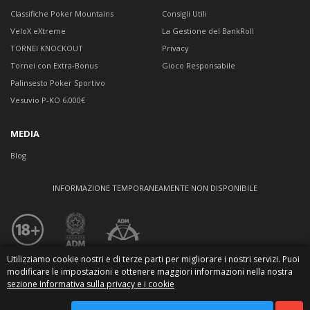
Classifiche Poker Mountains
Consigli Utili
VeloX eXtreme
La Gestione del BankRoll
TORNEI KNOCKOUT
Privacy
Tornei con Extra-Bonus
Gioco Responsabile
Palinsesto Poker Sportivo
Vesuvio P-KO 6.000€
MEDIA
Blog
INFORMAZIONE TEMPORANEAMENTE NON DISPONIBILE
Utilizziamo cookie nostri e di terze parti per migliorare i nostri servizi. Puoi
© 2026
modificare le impostazioni e ottenere maggiori informazioni nella nostra
Le immagini, i marchi ed i contenuti di questo sito sono protetti da
copyright.
sezione Informativa sulla privacy e i cookie