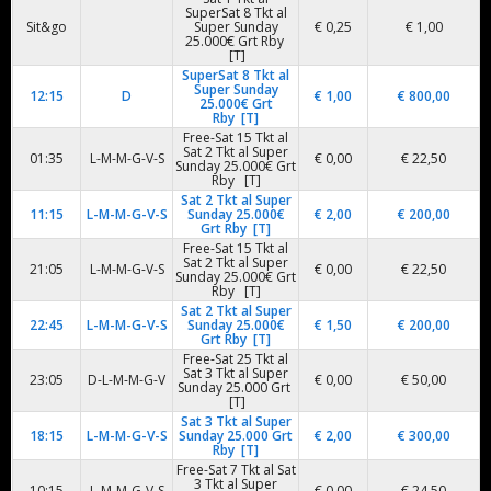
SuperSat 8 Tkt al
Sit&go
Super Sunday
€ 0,25
€ 1,00
25.000€ Grt Rby
[T]
SuperSat 8 Tkt al
Super Sunday
12:15
D
€ 1,00
€ 800,00
25.000€ Grt
Rby [T]
Free-Sat 15 Tkt al
Sat 2 Tkt al Super
01:35
L-M-M-G-V-S
€ 0,00
€ 22,50
Sunday 25.000€ Grt
Rby [T]
Sat 2 Tkt al Super
11:15
L-M-M-G-V-S
Sunday 25.000€
€ 2,00
€ 200,00
Grt Rby [T]
Free-Sat 15 Tkt al
Sat 2 Tkt al Super
21:05
L-M-M-G-V-S
€ 0,00
€ 22,50
Sunday 25.000€ Grt
Rby [T]
Sat 2 Tkt al Super
22:45
L-M-M-G-V-S
Sunday 25.000€
€ 1,50
€ 200,00
Grt Rby [T]
Free-Sat 25 Tkt al
Sat 3 Tkt al Super
23:05
D-L-M-M-G-V
€ 0,00
€ 50,00
Sunday 25.000 Grt
[T]
Sat 3 Tkt al Super
18:15
L-M-M-G-V-S
Sunday 25.000 Grt
€ 2,00
€ 300,00
Rby [T]
Free-Sat 7 Tkt al Sat
3 Tkt al Super
10:15
L-M-M-G-V-S
€ 0,00
€ 24,50